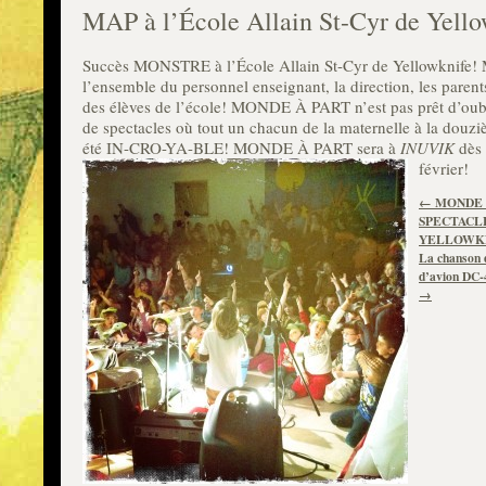
MAP à l’École Allain St-Cyr de Yello
Succès MONSTRE à l’École Allain St-Cyr de Yellowknife! 
l’ensemble du personnel enseignant, la direction, les parent
des élèves de l’école! MONDE À PART n’est pas prêt d’oubli
de spectacles où tout un chacun de la maternelle à la douz
été IN-CRO-YA-BLE! MONDE À PART sera à
INUVIK
dès 
février!
←
MONDE 
SPECTACL
YELLOWKN
La chanson 
d’avion DC
→