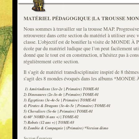
MATÉRIEL PÉDAGOGIQUE |LA TROUSSE MON
Nous sommes à travailler sur la trousse MAP. Progressiv
retrouverez dans cette section du matériel à utiliser avec 
classe. L’objectif est de bonifier la visite de MONDE À 
école par du matériel ludique que l’on peut facilement uti
donné que le tout est en construction, n’hésitez pas à cons
régulièrement cette section.
Il s’agit de matériel transdisciplinaire inspiré de 8 thèmes.
s’agit des 8 mondes évoqués dans les albums *MONDE 
1)
Amérindiens (1
er
-2
e
| Primaire) TOME-01
2)
Dinosaures (2
e
-3
e
-4
e
| Primaire) TOME-01
3)
Égyptiens (3
e
-4
e
-5
e
| Primaire) TOME-01
4)
Pirates & Dragons (3
e
-4
e
-5
e
| Primaire) TOME-01
5)
Chevaliers (5
e
-6
e
| Primaire) TOME-01
6) 60° NORD (6 ans +) | TOME-02
7) Robots (12 ans +) | TOME-03
8) Zombie & Compagnie | (Primaire) *Version démo
Section Égyptiens