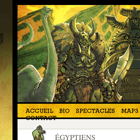
ACCUEIL
BIO
SPECTACLES
MAP3 
CONTACT
ÉGYPTIENS